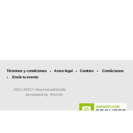
Términos y condiciones
Aviso legal
Cookies
Contáctanos
Envía tu evento
2012-2023 © Hoyenmadrid.info
developed by
iKantam
Usamos cookies para darte la mejor
experiencia navegando en nuestra página